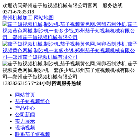
欢迎访问郑州茄子短视频机械有限公司官网！服务热线：
0371-67835318
郑州机械加工
网站地图
13838263155
7*24小时咨询服务热线
网站首页
茄子短视频简介
产品中心
公司新闻
实力展示
现场视频
联系茄子短视频