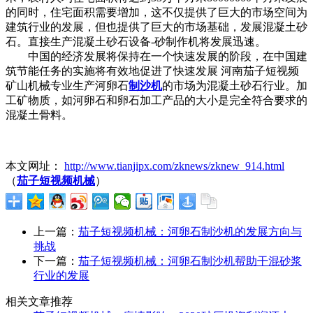
的同时，住宅面积需要增加，这不仅提供了巨大的市场空间为
建筑行业的发展，但也提供了巨大的市场基础，发展混凝土砂
石。直接生产混凝土砂石设备-砂制作机将发展迅速。
中国的经济发展将保持在一个快速发展的阶段，在中国建
筑节能任务的实施将有效地促进了快速发展 河南茄子短视频
矿山机械专业生产河卵石
制沙机
的市场为混凝土砂石行业。加
工矿物质，如河卵石和卵石加工产品的大小是完全符合要求的
混凝土骨料。
本文网址：
http://www.tianjipx.com/zknews/zknew_914.html
（
茄子短视频机械
）
上一篇：
茄子短视频机械：河卵石制沙机的发展方向与
挑战
下一篇：
茄子短视频机械：河卵石制沙机帮助干混砂浆
行业的发展
相关文章推荐