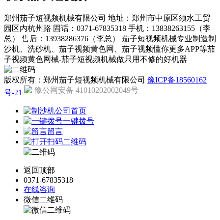
郑州茄子短视频机械有限公司
地址：郑州市中原区须水工贸
园区内杭州路
固话：0371-67835318
手机：13838263155（李
总）
售后：13938286376（李总）
茄子短视频机械专业制造制
沙机、洗砂机、茄子视频黄色网、茄子视频懂你更多APP等茄
子视频黄色网械-茄子短视频机械做只用不修的好机器
版权所有：郑州茄子短视频机械有限公司
豫ICP备18560162
豫公网安备 41010202002049号
号-21
公司首页
一键拨号
留言
二维码
返回顶部
0371-67835318
在线咨询
微信二维码