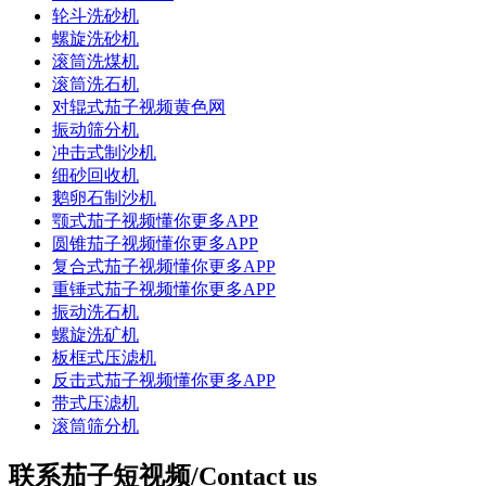
轮斗洗砂机
螺旋洗砂机
滚筒洗煤机
滚筒洗石机
对辊式茄子视频黄色网
振动筛分机
冲击式制沙机
细砂回收机
鹅卵石制沙机
颚式茄子视频懂你更多APP
圆锥茄子视频懂你更多APP
复合式茄子视频懂你更多APP
重锤式茄子视频懂你更多APP
振动洗石机
螺旋洗矿机
板框式压滤机
反击式茄子视频懂你更多APP
带式压滤机
滚筒筛分机
联系茄子短视频/Contact us