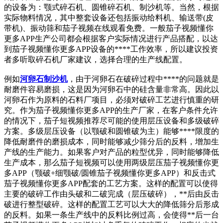
的设备为：颚式碎石机、圆锥碎石机、制沙机等。当然，根据
实际物料情况，其中整套设备还包括振动给料机、输送带(皮
带机)、振动筛和茄子视频在线观看免费。一般茄子视频懂你
更多APP生产公司都会根据客户实际情况进行产品搭配，以达
到茄子视频懂你更多APP设备的****工作效率，所以建议投资
者多听取碎石机厂家建议，选择合理的生产线配置。
例如
河卵石制沙机
，由于河卵石在破碎过程中****的问题就是
耐磨件容易磨损，这是因为河卵石中的硅含量非常高。因此以
河卵石作为原料的石料厂项目，必须对破碎工艺进行慎重的研
究。作为茄子视频懂你更多APP的生产厂家，在客户条件允许
的情况下，茄子短视频推荐尽可能的使用层压设备和多级破碎
方案。多级层压设备（以颚破和圆锥破为主）能够****限度的
降低耐磨件的磨损成本，同时能够减少筛分后的反料，增加生
产线的生产能力。如果客户对产品的粒型优异，同时能够降低
生产成本，那么茄子短视频可以使用两级层压茄子视频懂你更
多APP（颚破+细颚破/圆锥茄子视频懂你更多APP）和反击式
茄子视频懂你更多APP配套的工艺方案。这样的配置可以使得
主要的破碎工作由头破和二破完成（层压破碎），**后由反击
破进行整型破碎。这样的配置工艺可以大大的降低筛分后形成
的反料。如果一条生产线中的反料比例过高，会使得**后一台