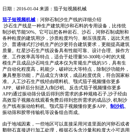
日期：2016-01-04
来源：茄子短视频机械
茄子短视频机械
：河卵石制沙生产线的详细介绍
沙石生产线是一种生产建筑用沙和石料的专用设备，比传统
制沙机节能50%。它可以把各种岩石、沙石，河卵石制成附和
各种粒度的建筑用沙，沙质粒度均匀、耐压强度高，远比天然
沙、普通锤式打沙机生产的沙更符合建筑要求，更能提高建筑
质量。红星沙石生产线设备具有性能可靠、设计合理、操作方
便、工作效率高等特点，适合于处理量50-300吨/小时的大规
模生产且成品沙石吨生产成本仅为常规生产线的3/5，具有生
产自动化程度高，耗能少，破碎比大等特点，除制沙功能外，
兼具整形功能，产品成立方体状，成品粒度优良，符合国家标
准。人工沙石生产线经由喂料机、颚式茄子视频懂你更多
APP、破碎后分别进入(制沙机、反击式茄子视频懂你更多
APP)通过振动筛分级后得到所需求的多种规格石子,沙子经由
高效茄子视频在线观看免费后得到您所需求的成品沙, 机制沙
生产线有振动给料机、颚式茄子视频懂你更多APP、
制沙机
、
振动筛和胶带传输机等设备组合而成。
由于地域因素，一些地区可以直接采用河道里面的河卵石或者
鹅卵石直接进行加工处理，根据石头含沙量和粒度大小可选用